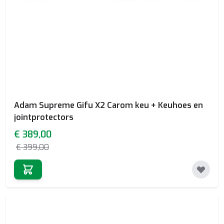
Adam Supreme Gifu X2 Carom keu + Keuhoes en
jointprotectors
Special Price
€ 389,00
€ 399,00