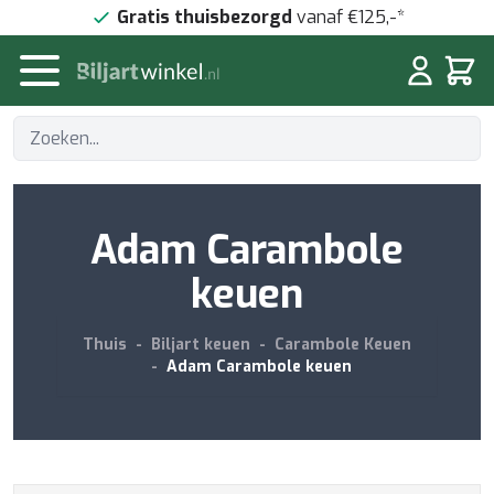
Doorgaan naar artikel
Gratis thuisbezorgd
vanaf €125,-*
Winke
Adam Carambole
keuen
Thuis
-
Biljart keuen
-
Carambole Keuen
-
Adam Carambole keuen