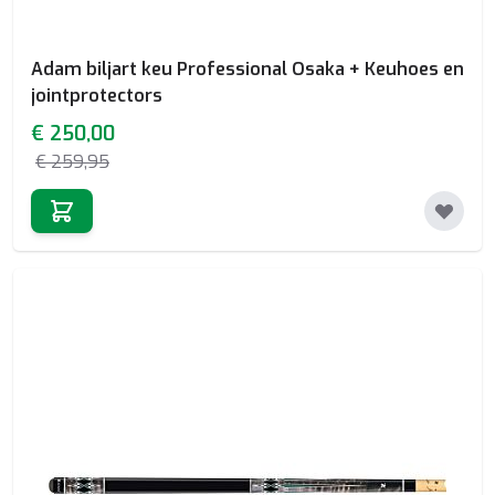
Adam biljart keu Professional Osaka + Keuhoes en
jointprotectors
Special Price
€ 250,00
€ 259,95