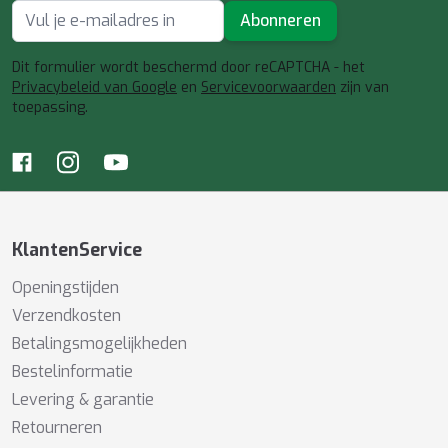
Abonneren
E-mailadres
Dit formulier wordt beschermd door reCAPTCHA - het
Privacybeleid van Google
en
Servicevoorwaarden
zijn van
toepassing.
KlantenService
Openingstijden
Verzendkosten
Betalingsmogelijkheden
Bestelinformatie
Levering & garantie
Retourneren