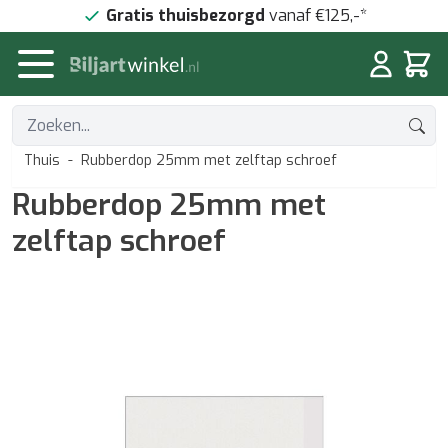
Doorgaan naar artikel
Gratis thuisbezorgd
vanaf €125,-*
Winke
Thuis
-
Rubberdop 25mm met zelftap schroef
Rubberdop 25mm met
zelftap schroef
Hoofdafbeelding
Klik om de afbeelding op volledig scherm te bekijken